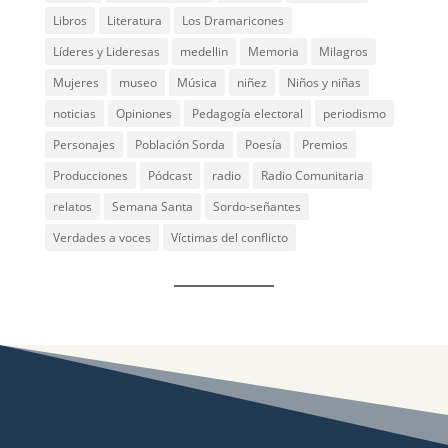
Libros
Literatura
Los Dramaricones
Líderes y Lideresas
medellin
Memoria
Milagros
Mujeres
museo
Música
niñez
Niños y niñas
noticias
Opiniones
Pedagogía electoral
periodismo
Personajes
Población Sorda
Poesía
Premios
Producciones
Pódcast
radio
Radio Comunitaria
relatos
Semana Santa
Sordo-señantes
Verdades a voces
Víctimas del conflicto