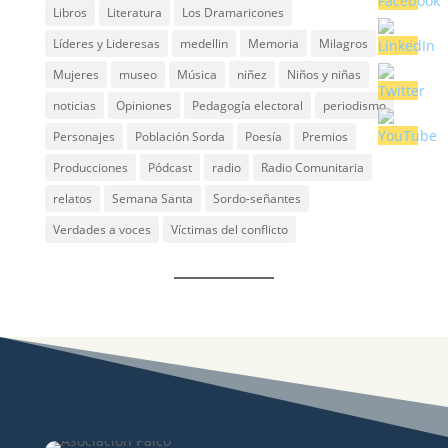
Libros
Literatura
Los Dramaricones
Líderes y Lideresas
medellin
Memoria
Milagros
Mujeres
museo
Música
niñez
Niños y niñas
noticias
Opiniones
Pedagogía electoral
periodismo
Personajes
Población Sorda
Poesía
Premios
Producciones
Pódcast
radio
Radio Comunitaria
relatos
Semana Santa
Sordo-señantes
Verdades a voces
Víctimas del conflicto