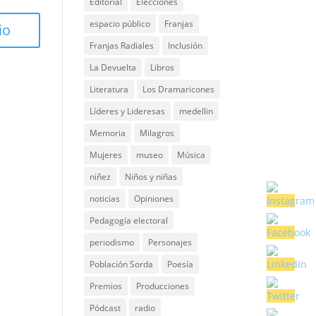
Editorial
Elecciones
espacio público
Franjas
Franjas Radiales
Inclusión
La Devuelta
Libros
Literatura
Los Dramaricones
Líderes y Lideresas
medellin
Memoria
Milagros
Mujeres
museo
Música
niñez
Niños y niñas
noticias
Opiniones
Pedagogía electoral
periodismo
Personajes
Población Sorda
Poesía
Premios
Producciones
Pódcast
radio