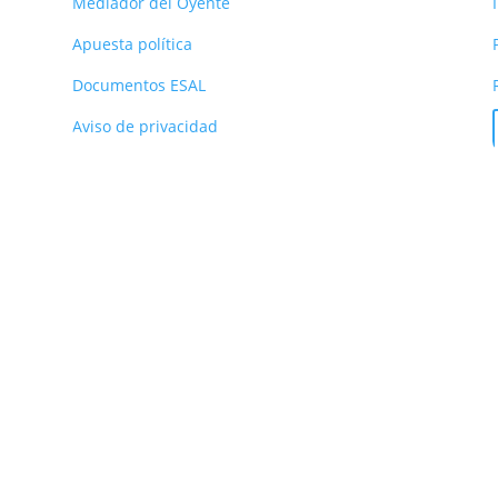
Mediador del Oyente
Apuesta política
Documentos ESAL
Aviso de privacidad
 Prado, Medellín – Colombia | Cel: 3053051745