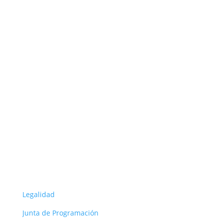
públicas y privadas.
Seguir
Seguir
Seguir
Seguir
Seguir
ORG
Legalidad
Junta de Programación