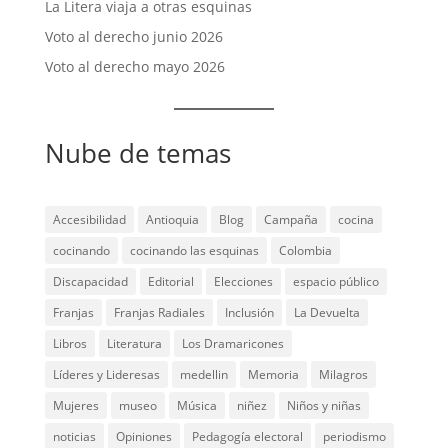
La Litera viaja a otras esquinas
Voto al derecho junio 2026
Voto al derecho mayo 2026
Nube de temas
Accesibilidad
Antioquia
Blog
Campaña
cocina
cocinando
cocinando las esquinas
Colombia
Discapacidad
Editorial
Elecciones
espacio público
Franjas
Franjas Radiales
Inclusión
La Devuelta
Libros
Literatura
Los Dramaricones
Líderes y Lideresas
medellin
Memoria
Milagros
Mujeres
museo
Música
niñez
Niños y niñas
noticias
Opiniones
Pedagogía electoral
periodismo