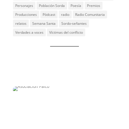
Personajes
Población Sorda
Poesía
Premios
Producciones
Pódcast
radio
Radio Comunitaria
relatos
Semana Santa
Sordo-señantes
Verdades a voces
Víctimas del conflicto
Un espacio que integra las experiencias vividas y
proyecta la construcción de nuevos saberes, nuevas
visiones del mundo y nuevas maneras de
relacionarse con las comunidades, las instituciones