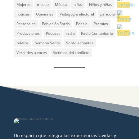
Mujeres
museo
Música
niñez
Niños y niñas
noticias
Opiniones
Pedagogía electoral
periodismo
Personajes
Población Sorda
Poesía
Premios
Producciones
Pódcast
radio
Radio Comunitaria
relatos
Semana Santa
Sordo-señantes
Verdades a voces
Víctimas del conflicto
Un espacio que integra las experiencias vividas y