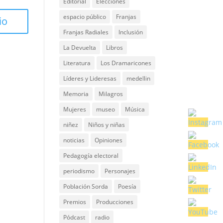
Editorial
Elecciones
espacio público
Franjas
Franjas Radiales
Inclusión
La Devuelta
Libros
Literatura
Los Dramaricones
Líderes y Lideresas
medellin
Memoria
Milagros
Mujeres
museo
Música
niñez
Niños y niñas
noticias
Opiniones
Pedagogía electoral
periodismo
Personajes
Población Sorda
Poesía
Premios
Producciones
Pódcast
radio