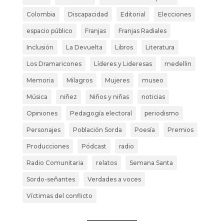
Colombia
Discapacidad
Editorial
Elecciones
espacio público
Franjas
Franjas Radiales
Inclusión
La Devuelta
Libros
Literatura
Los Dramaricones
Líderes y Lideresas
medellin
Memoria
Milagros
Mujeres
museo
Música
niñez
Niños y niñas
noticias
Opiniones
Pedagogía electoral
periodismo
Personajes
Población Sorda
Poesía
Premios
Producciones
Pódcast
radio
Radio Comunitaria
relatos
Semana Santa
Sordo-señantes
Verdades a voces
Víctimas del conflicto