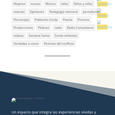
Mujeres
museo
Música
niñez
Niños y niñas
noticias
Opiniones
Pedagogía electoral
periodismo
Personajes
Población Sorda
Poesía
Premios
Producciones
Pódcast
radio
Radio Comunitaria
relatos
Semana Santa
Sordo-señantes
Verdades a voces
Víctimas del conflicto
Un espacio que integra las experiencias vividas y