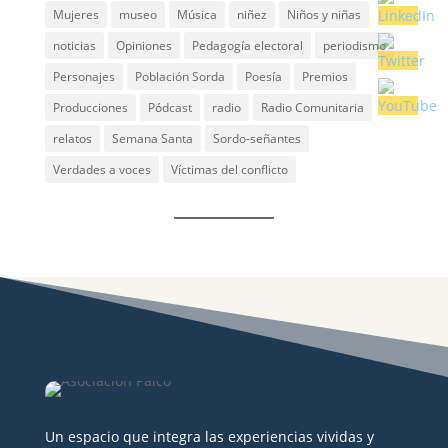
Mujeres
museo
Música
niñez
Niños y niñas
noticias
Opiniones
Pedagogía electoral
periodismo
Personajes
Población Sorda
Poesía
Premios
Producciones
Pódcast
radio
Radio Comunitaria
relatos
Semana Santa
Sordo-señantes
Verdades a voces
Víctimas del conflicto
Un espacio que integra las experiencias vividas y