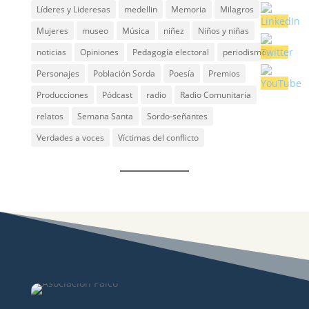
Líderes y Lideresas
medellin
Memoria
Milagros
Mujeres
museo
Música
niñez
Niños y niñas
noticias
Opiniones
Pedagogía electoral
periodismo
Personajes
Población Sorda
Poesía
Premios
Producciones
Pódcast
radio
Radio Comunitaria
relatos
Semana Santa
Sordo-señantes
Verdades a voces
Víctimas del conflicto