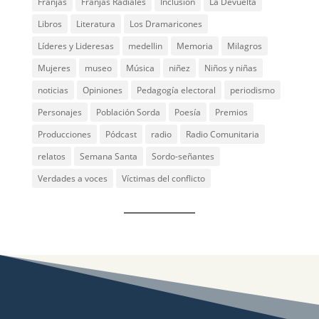
Franjas
Franjas Radiales
Inclusión
La Devuelta
Libros
Literatura
Los Dramaricones
Líderes y Lideresas
medellin
Memoria
Milagros
Mujeres
museo
Música
niñez
Niños y niñas
noticias
Opiniones
Pedagogía electoral
periodismo
Personajes
Población Sorda
Poesía
Premios
Producciones
Pódcast
radio
Radio Comunitaria
relatos
Semana Santa
Sordo-señantes
Verdades a voces
Víctimas del conflicto