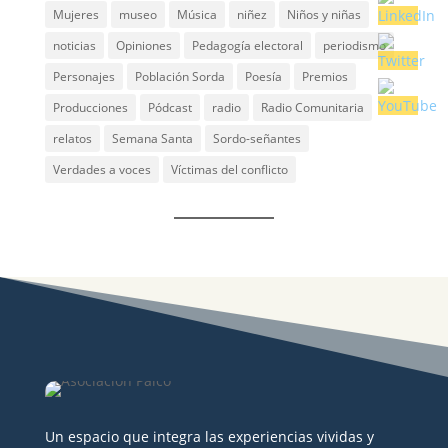
Mujeres
museo
Música
niñez
Niños y niñas
noticias
Opiniones
Pedagogía electoral
periodismo
Personajes
Población Sorda
Poesía
Premios
Producciones
Pódcast
radio
Radio Comunitaria
relatos
Semana Santa
Sordo-señantes
Verdades a voces
Víctimas del conflicto
Un espacio que integra las experiencias vividas y