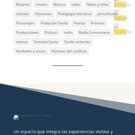
Mujeres
museo
Música
niñez
Niños y niñas
noticias
Opiniones
Pedagogía electoral
periodismo
Personajes
Población Sorda
Poesía
Premios
Producciones
Pódcast
radio
Radio Comunitaria
relatos
Semana Santa
Sordo-señantes
Verdades a voces
Víctimas del conflicto
Un espacio que integra las experiencias vividas y