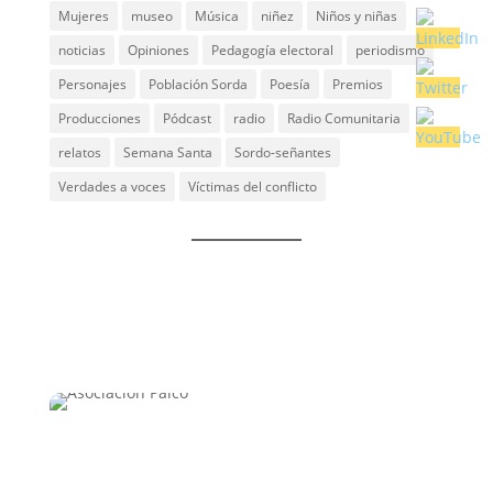
Mujeres
museo
Música
niñez
Niños y niñas
noticias
Opiniones
Pedagogía electoral
periodismo
Personajes
Población Sorda
Poesía
Premios
Producciones
Pódcast
radio
Radio Comunitaria
relatos
Semana Santa
Sordo-señantes
Verdades a voces
Víctimas del conflicto
Un espacio que integra las experiencias vividas y
proyecta la construcción de nuevos saberes, nuevas