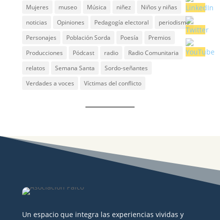
Mujeres
museo
Música
niñez
Niños y niñas
noticias
Opiniones
Pedagogía electoral
periodismo
Personajes
Población Sorda
Poesía
Premios
Producciones
Pódcast
radio
Radio Comunitaria
relatos
Semana Santa
Sordo-señantes
Verdades a voces
Víctimas del conflicto
Un espacio que integra las experiencias vividas y