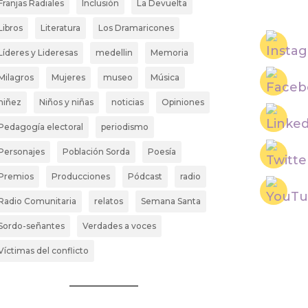
Franjas Radiales
Inclusión
La Devuelta
Libros
Literatura
Los Dramaricones
Líderes y Lideresas
medellin
Memoria
Milagros
Mujeres
museo
Música
niñez
Niños y niñas
noticias
Opiniones
Pedagogía electoral
periodismo
Personajes
Población Sorda
Poesía
Premios
Producciones
Pódcast
radio
Radio Comunitaria
relatos
Semana Santa
Sordo-señantes
Verdades a voces
Víctimas del conflicto