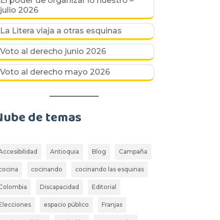
El poder de organizar lo nuestro –
julio 2026
La Litera viaja a otras esquinas
Voto al derecho junio 2026
Voto al derecho mayo 2026
Nube de temas
Accesibilidad
Antioquia
Blog
Campaña
cocina
cocinando
cocinando las esquinas
Colombia
Discapacidad
Editorial
Elecciones
espacio público
Franjas