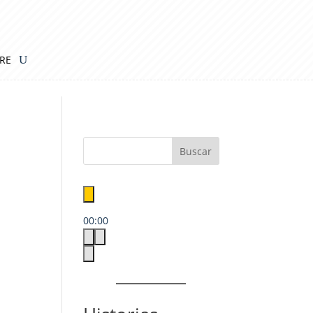
IRE
00:00