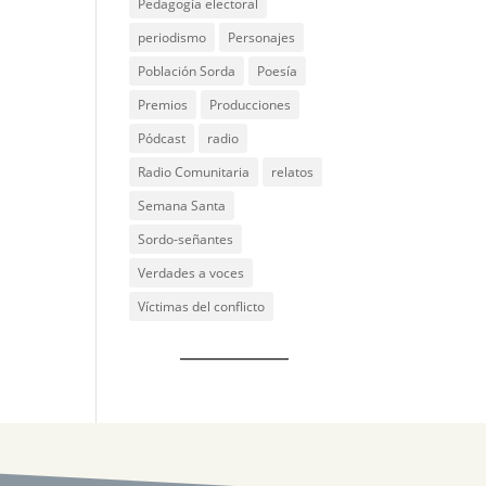
Pedagogía electoral
periodismo
Personajes
Población Sorda
Poesía
Premios
Producciones
Pódcast
radio
Radio Comunitaria
relatos
Semana Santa
Sordo-señantes
Verdades a voces
Víctimas del conflicto