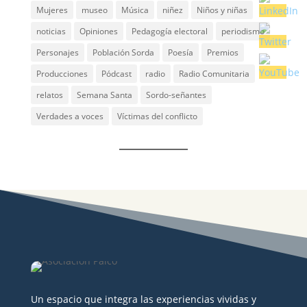
Mujeres
museo
Música
niñez
Niños y niñas
noticias
Opiniones
Pedagogía electoral
periodismo
Personajes
Población Sorda
Poesía
Premios
Producciones
Pódcast
radio
Radio Comunitaria
relatos
Semana Santa
Sordo-señantes
Verdades a voces
Víctimas del conflicto
Un espacio que integra las experiencias vividas y