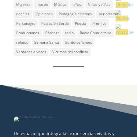
Mujeres
museo
Música
niñez
Niños y niñas
noticias
Opiniones
Pedagogía electoral
periodismo
Personajes
Población Sorda
Poesía
Premios
Producciones
Pódcast
radio
Radio Comunitaria
relatos
Semana Santa
Sordo-señantes
Verdades a voces
Víctimas del conflicto
Un espacio que integra las experiencias vividas y