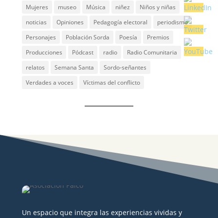
Mujeres
museo
Música
niñez
Niños y niñas
noticias
Opiniones
Pedagogía electoral
periodismo
Personajes
Población Sorda
Poesía
Premios
Producciones
Pódcast
radio
Radio Comunitaria
relatos
Semana Santa
Sordo-señantes
Verdades a voces
Víctimas del conflicto
Un espacio que integra las experiencias vividas y