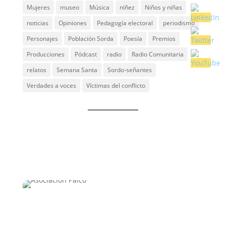
Mujeres
museo
Música
niñez
Niños y niñas
noticias
Opiniones
Pedagogía electoral
periodismo
Personajes
Población Sorda
Poesía
Premios
Producciones
Pódcast
radio
Radio Comunitaria
relatos
Semana Santa
Sordo-señantes
Verdades a voces
Víctimas del conflicto
Un espacio que integra las experiencias vividas y
proyecta la construcción de nuevos saberes, nuevas