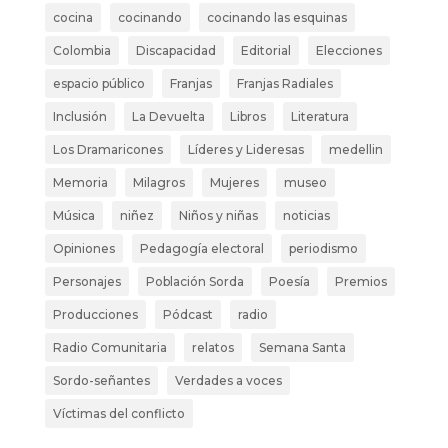
cocina
cocinando
cocinando las esquinas
Colombia
Discapacidad
Editorial
Elecciones
espacio público
Franjas
Franjas Radiales
Inclusión
La Devuelta
Libros
Literatura
Los Dramaricones
Líderes y Lideresas
medellin
Memoria
Milagros
Mujeres
museo
Música
niñez
Niños y niñas
noticias
Opiniones
Pedagogía electoral
periodismo
Personajes
Población Sorda
Poesía
Premios
Producciones
Pódcast
radio
Radio Comunitaria
relatos
Semana Santa
Sordo-señantes
Verdades a voces
Víctimas del conflicto