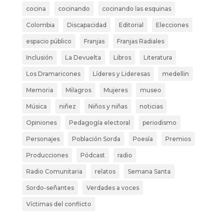
cocina
cocinando
cocinando las esquinas
Colombia
Discapacidad
Editorial
Elecciones
espacio público
Franjas
Franjas Radiales
Inclusión
La Devuelta
Libros
Literatura
Los Dramaricones
Líderes y Lideresas
medellin
Memoria
Milagros
Mujeres
museo
Música
niñez
Niños y niñas
noticias
Opiniones
Pedagogía electoral
periodismo
Personajes
Población Sorda
Poesía
Premios
Producciones
Pódcast
radio
Radio Comunitaria
relatos
Semana Santa
Sordo-señantes
Verdades a voces
Víctimas del conflicto