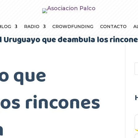
BLOG
RADIO
CROWDFUNDING
CONTACTO
A
l Uruguayo que deambula los rincone
o que
os rincones
n