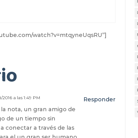
youtube.com/watch?v=mtqyneUqsRU”]
io
8/2016 a las 1:49 PM
Responder
la nota, un gran amigo de
ego de un tiempo sin
a conectar a través de las
para el un gran ser humano