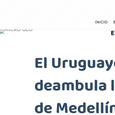
INICIO
E
El Uruguay
deambula l
de Medellí