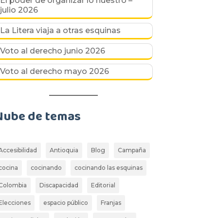
El poder de organizar lo nuestro –
julio 2026
La Litera viaja a otras esquinas
Voto al derecho junio 2026
Voto al derecho mayo 2026
Nube de temas
Accesibilidad
Antioquia
Blog
Campaña
cocina
cocinando
cocinando las esquinas
Colombia
Discapacidad
Editorial
Elecciones
espacio público
Franjas