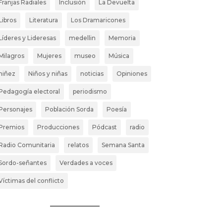
Franjas Radiales
Inclusión
La Devuelta
Libros
Literatura
Los Dramaricones
Líderes y Lideresas
medellin
Memoria
Milagros
Mujeres
museo
Música
niñez
Niños y niñas
noticias
Opiniones
Pedagogía electoral
periodismo
Personajes
Población Sorda
Poesía
Premios
Producciones
Pódcast
radio
Radio Comunitaria
relatos
Semana Santa
Sordo-señantes
Verdades a voces
Víctimas del conflicto