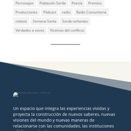
Personajes
Población Sorda
Poesía
Premios
Producciones
Pódcast
radio
Radio Comunitaria
relatos
Semana Santa
Sordo-señantes
Verdades a voces
Víctimas del conflicto
Un espacio que integra las experiencias vividas y
proyecta la construcción de nuevos saberes, nuevas
visiones del mundo y nuevas maneras de
relacionarse con las comunidades, las instituciones