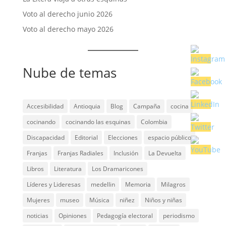
Voto al derecho junio 2026
Voto al derecho mayo 2026
Nube de temas
Accesibilidad
Antioquia
Blog
Campaña
cocina
cocinando
cocinando las esquinas
Colombia
Discapacidad
Editorial
Elecciones
espacio público
Franjas
Franjas Radiales
Inclusión
La Devuelta
Libros
Literatura
Los Dramaricones
Líderes y Lideresas
medellin
Memoria
Milagros
Mujeres
museo
Música
niñez
Niños y niñas
noticias
Opiniones
Pedagogía electoral
periodismo