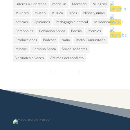
Líderes y Lideresas
medellin
Memoria
Milagros
Mujeres
museo
Música
niñez
Niños y niñas
noticias
Opiniones
Pedagogía electoral
periodismo
Personajes
Población Sorda
Poesía
Premios
Producciones
Pódcast
radio
Radio Comunitaria
relatos
Semana Santa
Sordo-señantes
Verdades a voces
Víctimas del conflicto