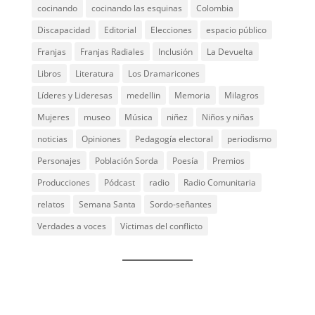
cocinando
cocinando las esquinas
Colombia
Discapacidad
Editorial
Elecciones
espacio público
Franjas
Franjas Radiales
Inclusión
La Devuelta
Libros
Literatura
Los Dramaricones
Líderes y Lideresas
medellin
Memoria
Milagros
Mujeres
museo
Música
niñez
Niños y niñas
noticias
Opiniones
Pedagogía electoral
periodismo
Personajes
Población Sorda
Poesía
Premios
Producciones
Pódcast
radio
Radio Comunitaria
relatos
Semana Santa
Sordo-señantes
Verdades a voces
Víctimas del conflicto