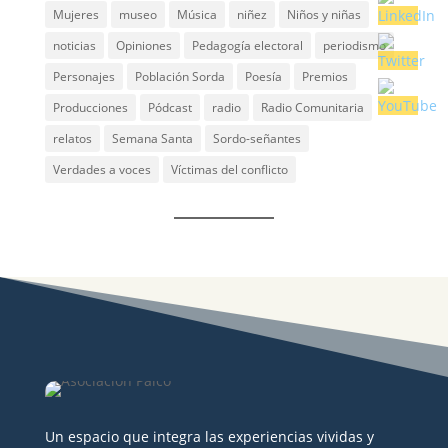
Mujeres
museo
Música
niñez
Niños y niñas
noticias
Opiniones
Pedagogía electoral
periodismo
Personajes
Población Sorda
Poesía
Premios
Producciones
Pódcast
radio
Radio Comunitaria
relatos
Semana Santa
Sordo-señantes
Verdades a voces
Víctimas del conflicto
Un espacio que integra las experiencias vividas y