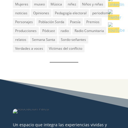
Mujeres
museo
Música
niñez
Niños y niñas
noticias
Opiniones
Pedagogía electoral
periodismo
Personajes
Población Sorda
Poesía
Premios
Producciones
Pódcast
radio
Radio Comunitaria
relatos
Semana Santa
Sordo-señantes
Verdades a voces
Víctimas del conflicto
Un espacio que integra las experiencias vividas y