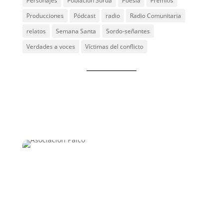
Personajes
Población Sorda
Poesía
Premios
Producciones
Pódcast
radio
Radio Comunitaria
relatos
Semana Santa
Sordo-señantes
Verdades a voces
Víctimas del conflicto
Un espacio que integra las experiencias vividas y
proyecta la construcción de nuevos saberes, nuevas
visiones del mundo y nuevas maneras de
relacionarse con las comunidades, las instituciones
públicas y privadas.