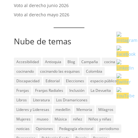
Voto al derecho junio 2026
Voto al derecho mayo 2026
Nube de temas
Accesibilidad
Antioquia
Blog
Campaña
cocina
cocinando
cocinando las esquinas
Colombia
Discapacidad
Editorial
Elecciones
espacio público
Franjas
Franjas Radiales
Inclusión
La Devuelta
Libros
Literatura
Los Dramaricones
Líderes y Lideresas
medellin
Memoria
Milagros
Mujeres
museo
Música
niñez
Niños y niñas
noticias
Opiniones
Pedagogía electoral
periodismo