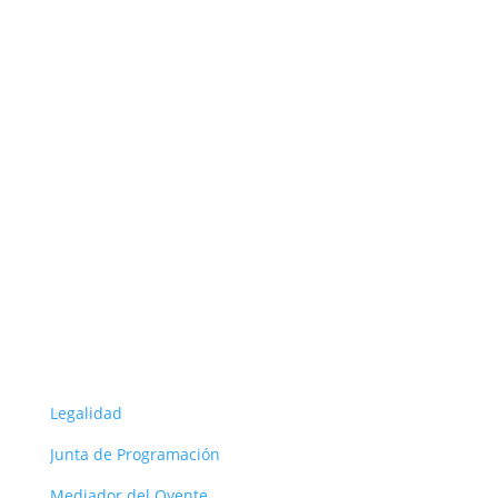
Seguir
Seguir
Seguir
Seguir
Seguir
ORG
Legalidad
Junta de Programación
Mediador del Oyente