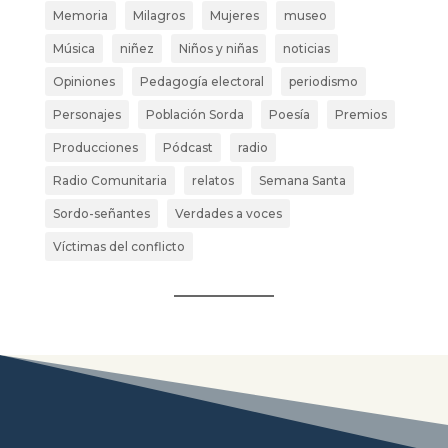
Memoria
Milagros
Mujeres
museo
Música
niñez
Niños y niñas
noticias
Opiniones
Pedagogía electoral
periodismo
Personajes
Población Sorda
Poesía
Premios
Producciones
Pódcast
radio
Radio Comunitaria
relatos
Semana Santa
Sordo-señantes
Verdades a voces
Víctimas del conflicto