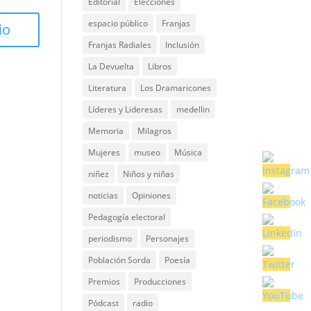
Editorial
Elecciones
espacio público
Franjas
Franjas Radiales
Inclusión
La Devuelta
Libros
Literatura
Los Dramaricones
Líderes y Lideresas
medellin
Memoria
Milagros
Mujeres
museo
Música
niñez
Niños y niñas
noticias
Opiniones
Pedagogía electoral
periodismo
Personajes
Población Sorda
Poesía
Premios
Producciones
Pódcast
radio