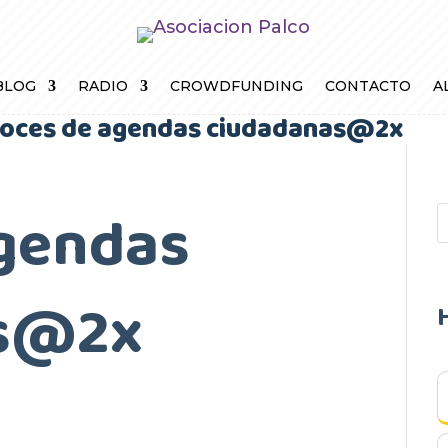
BLOG
RADIO
CROWDFUNDING
CONTACTO
A
oces de agendas ciudadanas@2x
agendas
as@2x