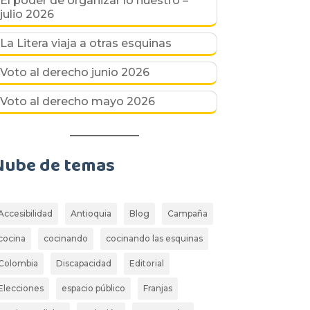
El poder de organizar lo nuestro –
julio 2026
La Litera viaja a otras esquinas
Voto al derecho junio 2026
Voto al derecho mayo 2026
Nube de temas
Accesibilidad
Antioquia
Blog
Campaña
cocina
cocinando
cocinando las esquinas
Colombia
Discapacidad
Editorial
Elecciones
espacio público
Franjas